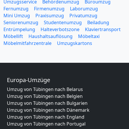
Umzugsservice
Behördenumzug
Büroumzug
Fernumzug
Firmenumzug
Laborumzug
Mini Umzug
Praxisumzug
Privatumzug
Seniorenumzug
Studentenumzug
Beiladung
Entrümpelung
Halteverbotszone
Klaviertransport
Möbellift
Haushaltsauflösung
Möbeltaxi
Möbelmitfahrzentrale
Umzugskartons
Europa-Umzüge
Umzug von Tübingen nach Belarus
Umzug von Tübingen nach Belgien
Umzug von Tübingen nach Bulgarien
Umzug von Tübingen nach Dänemark
Umzug von Tübingen nach England
Umzug von Tübingen nach Portugal