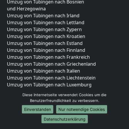
Umzug von Tübingen nach Bosnien
und Herzegowina
Umzug von Tübingen nach Irland
Umzug von Tübingen nach Lettland
Umzug von Tübingen nach Zypern
Umzug von Tübingen nach Kroatien
Umzug von Tübingen nach Estland
Umzug von Tübingen nach Finnland
Umzug von Tübingen nach Frankreich
Umzug von Tübingen nach Griechenland
Umzug von Tübingen nach Italien
Umzug von Tübingen nach Liechtenstein
Umzug von Tübingen nach Luxemburg
Umzug von Tübingen nach Niederlande
Diese Internetseite verwendet Cookies um die
Umzug von Tübingen nach Norwegen
Benutzerfreundlichkeit zu verbessern.
Umzüge-Deutschlandweit
Einverstanden
Nur notwendige Cookies
Umzug von Tübingen nach Berlin
Datenschutzerklärung
Umzug von Tübingen nach Hamburg