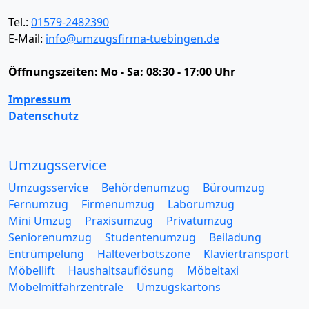
Tel.:
01579-2482390
E-Mail:
info@umzugsfirma-tuebingen.de
Öffnungszeiten:
Mo - Sa: 08:30 - 17:00 Uhr
Impressum
Datenschutz
Umzugsservice
Umzugsservice
Behördenumzug
Büroumzug
Fernumzug
Firmenumzug
Laborumzug
Mini Umzug
Praxisumzug
Privatumzug
Seniorenumzug
Studentenumzug
Beiladung
Entrümpelung
Halteverbotszone
Klaviertransport
Möbellift
Haushaltsauflösung
Möbeltaxi
Möbelmitfahrzentrale
Umzugskartons