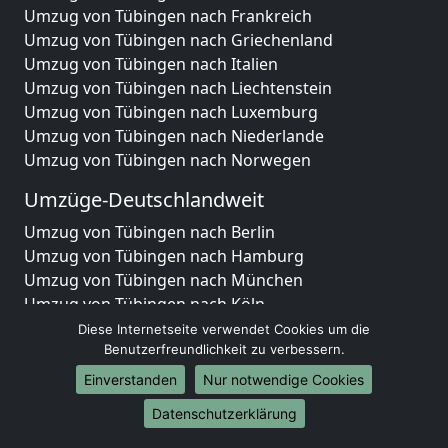
Umzug von Tübingen nach Frankreich
Umzug von Tübingen nach Griechenland
Umzug von Tübingen nach Italien
Umzug von Tübingen nach Liechtenstein
Umzug von Tübingen nach Luxemburg
Umzug von Tübingen nach Niederlande
Umzug von Tübingen nach Norwegen
Umzüge-Deutschlandweit
Umzug von Tübingen nach Berlin
Umzug von Tübingen nach Hamburg
Umzug von Tübingen nach München
Umzug von Tübingen nach Köln
Umzug von Tübingen nach Frankfurt am Main
Diese Internetseite verwendet Cookies um die
Umzug von Tübingen nach Stuttgart
Benutzerfreundlichkeit zu verbessern.
Umzug von Tübingen nach Düsseldorf
Einverstanden
Nur notwendige Cookies
Umzug von Tübingen nach Leipzig
Datenschutzerklärung
Umzug von Tübingen nach Dortmund
Umzug von Tübingen nach Essen