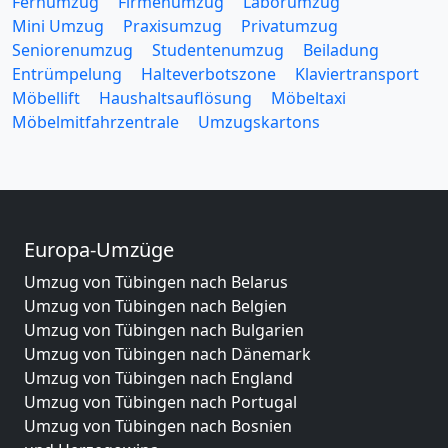
Fernumzug
Firmenumzug
Laborumzug
Mini Umzug
Praxisumzug
Privatumzug
Seniorenumzug
Studentenumzug
Beiladung
Entrümpelung
Halteverbotszone
Klaviertransport
Möbellift
Haushaltsauflösung
Möbeltaxi
Möbelmitfahrzentrale
Umzugskartons
Europa-Umzüge
Umzug von Tübingen nach Belarus
Umzug von Tübingen nach Belgien
Umzug von Tübingen nach Bulgarien
Umzug von Tübingen nach Dänemark
Umzug von Tübingen nach England
Umzug von Tübingen nach Portugal
Umzug von Tübingen nach Bosnien