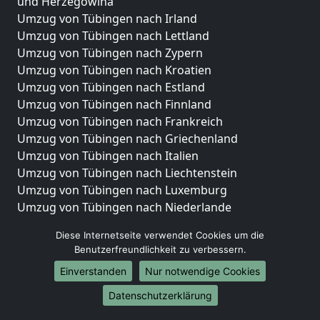
und Herzegowina
Umzug von Tübingen nach Irland
Umzug von Tübingen nach Lettland
Umzug von Tübingen nach Zypern
Umzug von Tübingen nach Kroatien
Umzug von Tübingen nach Estland
Umzug von Tübingen nach Finnland
Umzug von Tübingen nach Frankreich
Umzug von Tübingen nach Griechenland
Umzug von Tübingen nach Italien
Umzug von Tübingen nach Liechtenstein
Umzug von Tübingen nach Luxemburg
Umzug von Tübingen nach Niederlande
Umzug von Tübingen nach Norwegen
Diese Internetseite verwendet Cookies um die
Umzüge-Deutschlandweit
Benutzerfreundlichkeit zu verbessern.
Einverstanden
Nur notwendige Cookies
Umzug von Tübingen nach Berlin
Umzug von Tübingen nach Hamburg
Datenschutzerklärung
Umzug von Tübingen nach München