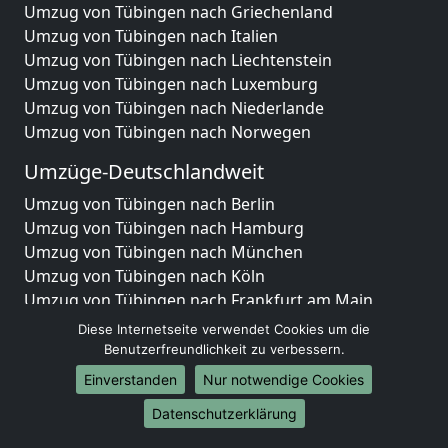
Umzug von Tübingen nach Griechenland
Umzug von Tübingen nach Italien
Umzug von Tübingen nach Liechtenstein
Umzug von Tübingen nach Luxemburg
Umzug von Tübingen nach Niederlande
Umzug von Tübingen nach Norwegen
Umzüge-Deutschlandweit
Umzug von Tübingen nach Berlin
Umzug von Tübingen nach Hamburg
Umzug von Tübingen nach München
Umzug von Tübingen nach Köln
Umzug von Tübingen nach Frankfurt am Main
Umzug von Tübingen nach Stuttgart
Diese Internetseite verwendet Cookies um die
Umzug von Tübingen nach Düsseldorf
Benutzerfreundlichkeit zu verbessern.
Umzug von Tübingen nach Leipzig
Einverstanden
Nur notwendige Cookies
Umzug von Tübingen nach Dortmund
Datenschutzerklärung
Umzug von Tübingen nach Essen
Umzug von Tübingen nach Bremen