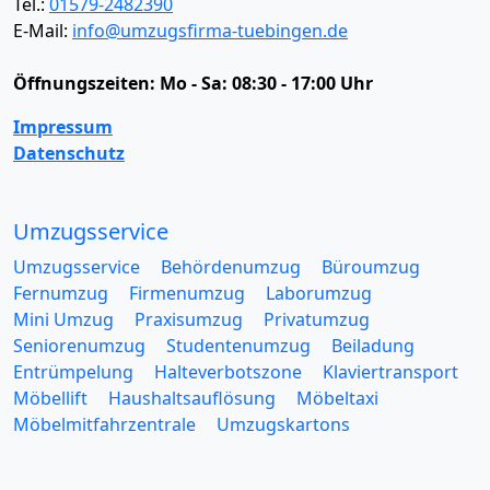
Tel.:
01579-2482390
E-Mail:
info@umzugsfirma-tuebingen.de
Öffnungszeiten:
Mo - Sa: 08:30 - 17:00 Uhr
Impressum
Datenschutz
Umzugsservice
Umzugsservice
Behördenumzug
Büroumzug
Fernumzug
Firmenumzug
Laborumzug
Mini Umzug
Praxisumzug
Privatumzug
Seniorenumzug
Studentenumzug
Beiladung
Entrümpelung
Halteverbotszone
Klaviertransport
Möbellift
Haushaltsauflösung
Möbeltaxi
Möbelmitfahrzentrale
Umzugskartons