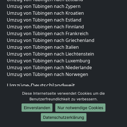
Umzug von Tübingen nach Zypern
Umzug von Tübingen nach Kroatien
Umzug von Tübingen nach Estland
Umzug von Tübingen nach Finnland
Umzug von Tübingen nach Frankreich
Umzug von Tübingen nach Griechenland
Umzug von Tübingen nach Italien
Umzug von Tübingen nach Liechtenstein
Umzug von Tübingen nach Luxemburg
Umzug von Tübingen nach Niederlande
Umzug von Tübingen nach Norwegen
Umzüge-Deutschlandweit
Diese Internetseite verwendet Cookies um die
Umzug von Tübingen nach Berlin
Benutzerfreundlichkeit zu verbessern.
Umzug von Tübingen nach Hamburg
Umzug von Tübingen nach München
Einverstanden
Nur notwendige Cookies
Umzug von Tübingen nach Köln
Datenschutzerklärung
Umzug von Tübingen nach Frankfurt am Main