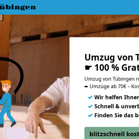
übingen
Umzug von T
☛ 100 % Gra
Umzug von Tübingen n
➨ Umzüge ab 70€ – Kos
✓
Wir helfen Ihne
✓
Schnell & unverb
✓
Finden Sie das 
blitzschnell ko