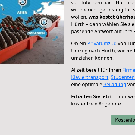
von Tübingen nach Hürth ge
wir die richtige Lösung für
wollen,
was kostet überh
Hürth – dann wählen Sie si
passende Antwort auf Ihre 
Ob ein
Privatumzug
von Tüb
Umzug nach Hürth,
wir hel
umziehen können.
Allzeit bereit für Ihren
Firm
Klaviertransport
,
Studente
eine optimale
Beiladung
von
Erhalten Sie jetzt
in nur we
kostenfreie Angebote.
Kostenlo