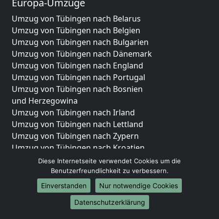
Europa-Umzüge
Umzug von Tübingen nach Belarus
Umzug von Tübingen nach Belgien
Umzug von Tübingen nach Bulgarien
Umzug von Tübingen nach Dänemark
Umzug von Tübingen nach England
Umzug von Tübingen nach Portugal
Umzug von Tübingen nach Bosnien
und Herzegowina
Umzug von Tübingen nach Irland
Umzug von Tübingen nach Lettland
Umzug von Tübingen nach Zypern
Umzug von Tübingen nach Kroatien
Umzug von Tübingen nach Estland
Diese Internetseite verwendet Cookies um die
Umzug von Tübingen nach Finnland
Benutzerfreundlichkeit zu verbessern.
Umzug von Tübingen nach Frankreich
Einverstanden
Nur notwendige Cookies
Umzug von Tübingen nach Griechenland
Datenschutzerklärung
Umzug von Tübingen nach Italien
Umzug von Tübingen nach Liechtenstein