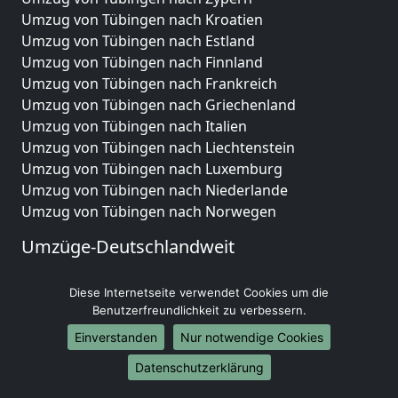
Umzug von Tübingen nach Kroatien
Umzug von Tübingen nach Estland
Umzug von Tübingen nach Finnland
Umzug von Tübingen nach Frankreich
Umzug von Tübingen nach Griechenland
Umzug von Tübingen nach Italien
Umzug von Tübingen nach Liechtenstein
Umzug von Tübingen nach Luxemburg
Umzug von Tübingen nach Niederlande
Umzug von Tübingen nach Norwegen
Umzüge-Deutschlandweit
Umzug von Tübingen nach Berlin
Diese Internetseite verwendet Cookies um die
Umzug von Tübingen nach Hamburg
Benutzerfreundlichkeit zu verbessern.
Umzug von Tübingen nach München
Umzug von Tübingen nach Köln
Einverstanden
Nur notwendige Cookies
Umzug von Tübingen nach Frankfurt am Main
Datenschutzerklärung
Umzug von Tübingen nach Stuttgart