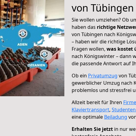
von Tübingen
Sie wollen umziehen? Ob um
haben das
richtige Netzw
von Tübingen nach Königswi
– haben wir die richtige Lö
Fragen wollen,
was kostet
nach Königswinter – dann w
die passende Antwort auf Ih
Ob ein
Privatumzug
von Tüb
gewerblicher Umzug nach K
problemlos und stressfrei 
Allzeit bereit für Ihren
Firm
Klaviertransport
,
Studente
eine optimale
Beiladung
von
Erhalten Sie jetzt
in nur we