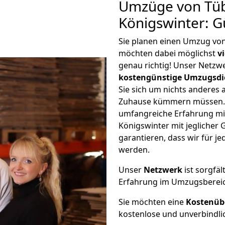
Umzüge von Tü
Königswinter: G
Sie planen einen Umzug vo
möchten dabei möglichst
v
genau richtig! Unser Netzw
kostengünstige Umzugsdi
Sie sich um nichts anderes 
Zuhause kümmern müssen. W
umfangreiche Erfahrung m
Königswinter mit jegliche
garantieren, dass wir für j
werden.
Unser
Netzwerk
ist sorgfäl
Erfahrung im Umzugsberei
Sie möchten eine
Kostenüb
kostenlose und unverbindli