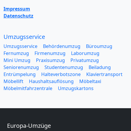
Impressum
Datenschutz
Umzugsservice
Umzugsservice
Behördenumzug
Büroumzug
Fernumzug
Firmenumzug
Laborumzug
Mini Umzug
Praxisumzug
Privatumzug
Seniorenumzug
Studentenumzug
Beiladung
Entrümpelung
Halteverbotszone
Klaviertransport
Möbellift
Haushaltsauflösung
Möbeltaxi
Möbelmitfahrzentrale
Umzugskartons
Europa-Umzüge