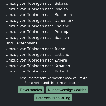
Umzug von Tübingen nach Belarus
Umzug von Tübingen nach Belgien
Umzug von Tübingen nach Bulgarien
Umzug von Tübingen nach Dänemark
Umzug von Tübingen nach England
Umzug von Tübingen nach Portugal
Umzug von Tübingen nach Bosnien
und Herzegowina
Umzug von Tübingen nach Irland
Umzug von Tübingen nach Lettland
Umzug von Tübingen nach Zypern
Umzug von Tübingen nach Kroatien
Umzug von Tübingen nach Estland
Umzug von Tübingen nach Finnland
Diese Internetseite verwendet Cookies um die
Umzug von Tübingen nach Frankreich
Benutzerfreundlichkeit zu verbessern.
Umzug von Tübingen nach Griechenland
Einverstanden
Nur notwendige Cookies
Umzug von Tübingen nach Italien
Datenschutzerklärung
Umzug von Tübingen nach Liechtenstein
Umzug von Tübingen nach Luxemburg