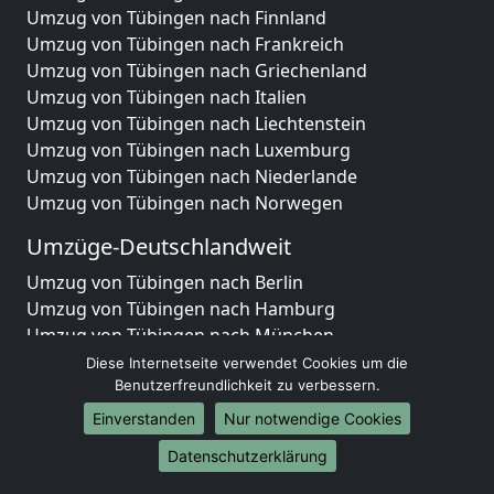
Umzug von Tübingen nach Finnland
Umzug von Tübingen nach Frankreich
Umzug von Tübingen nach Griechenland
Umzug von Tübingen nach Italien
Umzug von Tübingen nach Liechtenstein
Umzug von Tübingen nach Luxemburg
Umzug von Tübingen nach Niederlande
Umzug von Tübingen nach Norwegen
Umzüge-Deutschlandweit
Umzug von Tübingen nach Berlin
Umzug von Tübingen nach Hamburg
Umzug von Tübingen nach München
Umzug von Tübingen nach Köln
Diese Internetseite verwendet Cookies um die
Umzug von Tübingen nach Frankfurt am Main
Benutzerfreundlichkeit zu verbessern.
Umzug von Tübingen nach Stuttgart
Einverstanden
Nur notwendige Cookies
Umzug von Tübingen nach Düsseldorf
Datenschutzerklärung
Umzug von Tübingen nach Leipzig
Umzug von Tübingen nach Dortmund