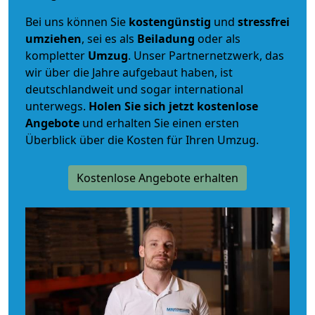
Bei uns können Sie
kostengünstig
und
stressfrei
umziehen
, sei es als
Beiladung
oder als
kompletter
Umzug
. Unser Partnernetzwerk, das
wir über die Jahre aufgebaut haben, ist
deutschlandweit und sogar international
unterwegs.
Holen Sie sich jetzt kostenlose
Angebote
und erhalten Sie einen ersten
Überblick über die Kosten für Ihren Umzug.
Kostenlose Angebote erhalten