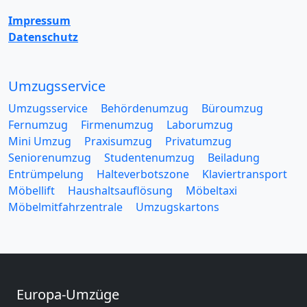
Impressum
Datenschutz
Umzugsservice
Umzugsservice
Behördenumzug
Büroumzug
Fernumzug
Firmenumzug
Laborumzug
Mini Umzug
Praxisumzug
Privatumzug
Seniorenumzug
Studentenumzug
Beiladung
Entrümpelung
Halteverbotszone
Klaviertransport
Möbellift
Haushaltsauflösung
Möbeltaxi
Möbelmitfahrzentrale
Umzugskartons
Europa-Umzüge