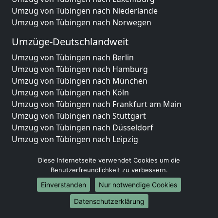
Umzug von Tübingen nach Niederlande
Umzug von Tübingen nach Norwegen
Umzüge-Deutschlandweit
Umzug von Tübingen nach Berlin
Umzug von Tübingen nach Hamburg
Umzug von Tübingen nach München
Umzug von Tübingen nach Köln
Umzug von Tübingen nach Frankfurt am Main
Umzug von Tübingen nach Stuttgart
Umzug von Tübingen nach Düsseldorf
Umzug von Tübingen nach Leipzig
Umzug von Tübingen nach Dortmund
Diese Internetseite verwendet Cookies um die
Umzug von Tübingen nach Essen
Benutzerfreundlichkeit zu verbessern.
Umzug von Tübingen nach Bremen
Umzug von Tübingen nach Dresden
Einverstanden
Nur notwendige Cookies
Umzug von Tübingen nach Hannover
Datenschutzerklärung
Umzug von Tübingen nach Nürnberg