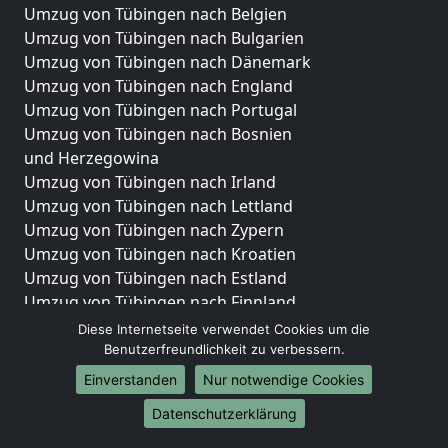
Umzug von Tübingen nach Belgien
Umzug von Tübingen nach Bulgarien
Umzug von Tübingen nach Dänemark
Umzug von Tübingen nach England
Umzug von Tübingen nach Portugal
Umzug von Tübingen nach Bosnien
und Herzegowina
Umzug von Tübingen nach Irland
Umzug von Tübingen nach Lettland
Umzug von Tübingen nach Zypern
Umzug von Tübingen nach Kroatien
Umzug von Tübingen nach Estland
Umzug von Tübingen nach Finnland
Umzug von Tübingen nach Frankreich
Diese Internetseite verwendet Cookies um die
Umzug von Tübingen nach Griechenland
Benutzerfreundlichkeit zu verbessern.
Umzug von Tübingen nach Italien
Einverstanden
Nur notwendige Cookies
Umzug von Tübingen nach Liechtenstein
Datenschutzerklärung
Umzug von Tübingen nach Luxemburg
Umzug von Tübingen nach Niederlande