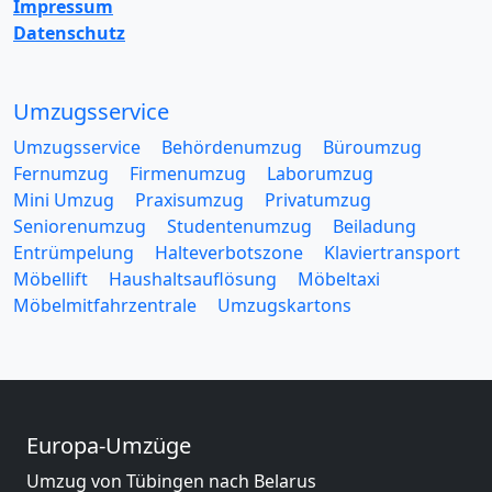
Impressum
Datenschutz
Umzugsservice
Umzugsservice
Behördenumzug
Büroumzug
Fernumzug
Firmenumzug
Laborumzug
Mini Umzug
Praxisumzug
Privatumzug
Seniorenumzug
Studentenumzug
Beiladung
Entrümpelung
Halteverbotszone
Klaviertransport
Möbellift
Haushaltsauflösung
Möbeltaxi
Möbelmitfahrzentrale
Umzugskartons
Europa-Umzüge
Umzug von Tübingen nach Belarus