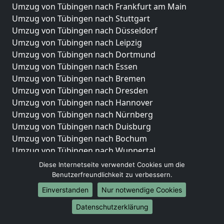
Umzug von Tübingen nach Frankfurt am Main
Umzug von Tübingen nach Stuttgart
Umzug von Tübingen nach Düsseldorf
Umzug von Tübingen nach Leipzig
Umzug von Tübingen nach Dortmund
Umzug von Tübingen nach Essen
Umzug von Tübingen nach Bremen
Umzug von Tübingen nach Dresden
Umzug von Tübingen nach Hannover
Umzug von Tübingen nach Nürnberg
Umzug von Tübingen nach Duisburg
Umzug von Tübingen nach Bochum
Umzug von Tübingen nach Wuppertal
Umzug von Tübingen nach Bielefeld
Diese Internetseite verwendet Cookies um die
Umzug von Tübingen nach Bonn
Benutzerfreundlichkeit zu verbessern.
Umzug von Tübingen nach Münster
Einverstanden
Nur notwendige Cookies
Internationale-Umzüge
Datenschutzerklärung
Umzug von Tübingen nach Brasilien