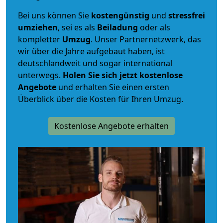
Bei uns können Sie
kostengünstig
und
stressfrei
umziehen
, sei es als
Beiladung
oder als
kompletter
Umzug
. Unser Partnernetzwerk, das
wir über die Jahre aufgebaut haben, ist
deutschlandweit und sogar international
unterwegs.
Holen Sie sich jetzt kostenlose
Angebote
und erhalten Sie einen ersten
Überblick über die Kosten für Ihren Umzug.
Kostenlose Angebote erhalten