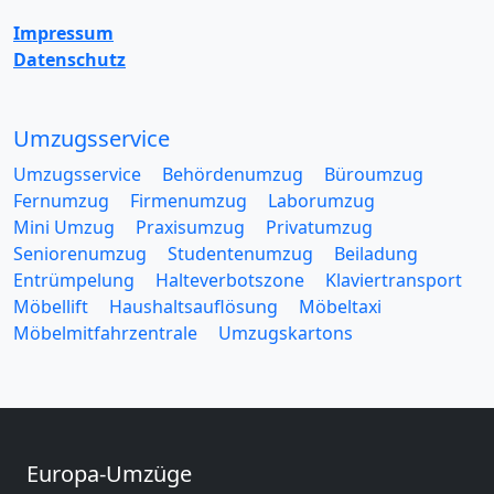
Impressum
Datenschutz
Umzugsservice
Umzugsservice
Behördenumzug
Büroumzug
Fernumzug
Firmenumzug
Laborumzug
Mini Umzug
Praxisumzug
Privatumzug
Seniorenumzug
Studentenumzug
Beiladung
Entrümpelung
Halteverbotszone
Klaviertransport
Möbellift
Haushaltsauflösung
Möbeltaxi
Möbelmitfahrzentrale
Umzugskartons
Europa-Umzüge