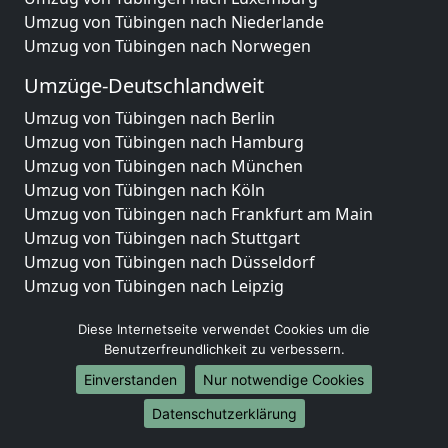
Umzug von Tübingen nach Niederlande
Umzug von Tübingen nach Norwegen
Umzüge-Deutschlandweit
Umzug von Tübingen nach Berlin
Umzug von Tübingen nach Hamburg
Umzug von Tübingen nach München
Umzug von Tübingen nach Köln
Umzug von Tübingen nach Frankfurt am Main
Umzug von Tübingen nach Stuttgart
Umzug von Tübingen nach Düsseldorf
Umzug von Tübingen nach Leipzig
Umzug von Tübingen nach Dortmund
Diese Internetseite verwendet Cookies um die
Umzug von Tübingen nach Essen
Benutzerfreundlichkeit zu verbessern.
Umzug von Tübingen nach Bremen
Umzug von Tübingen nach Dresden
Einverstanden
Nur notwendige Cookies
Umzug von Tübingen nach Hannover
Datenschutzerklärung
Umzug von Tübingen nach Nürnberg