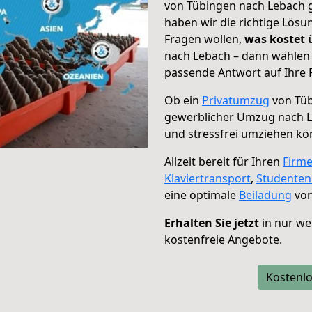
von Tübingen nach Lebach g
haben wir die richtige Lösu
Fragen wollen,
was kostet
nach Lebach – dann wählen 
passende Antwort auf Ihre 
Ob ein
Privatumzug
von Tüb
gewerblicher Umzug nach 
und stressfrei umziehen kö
Allzeit bereit für Ihren
Firm
Klaviertransport
,
Studente
eine optimale
Beiladung
von
Erhalten Sie jetzt
in nur we
kostenfreie Angebote.
Kostenlo