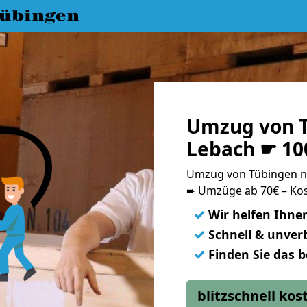
übingen
Umzug von 
Lebach ☛ 10
Umzug von Tübingen n
➨ Umzüge ab 70€ – Kos
✓
Wir helfen Ihne
✓
Schnell & unverb
✓
Finden Sie das 
blitzschnell ko