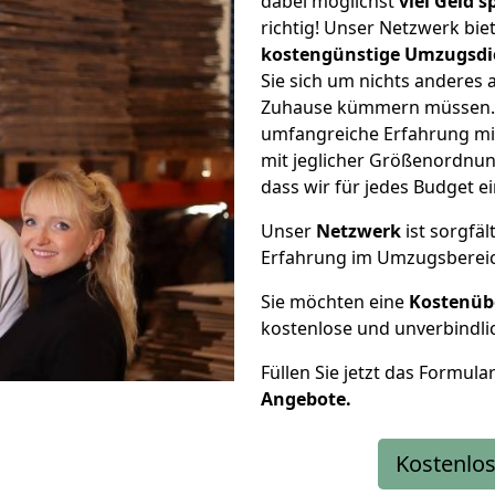
dabei möglichst
viel Geld 
richtig! Unser Netzwerk bi
kostengünstige Umzugsdi
Sie sich um nichts anderes 
Zuhause kümmern müssen. W
umfangreiche Erfahrung m
mit jeglicher Größenordnun
dass wir für jedes Budget 
Unser
Netzwerk
ist sorgfäl
Erfahrung im Umzugsberei
Sie möchten eine
Kostenüb
kostenlose und unverbindli
Füllen Sie jetzt das Formula
Angebote.
Kostenlos