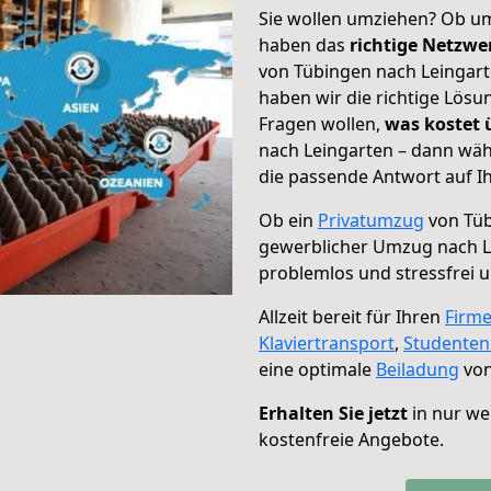
Sie wollen umziehen? Ob um
haben das
richtige Netzw
von Tübingen nach Leingart
haben wir die richtige Lösu
Fragen wollen,
was kostet
nach Leingarten – dann wäh
die passende Antwort auf Ih
Ob ein
Privatumzug
von Tüb
gewerblicher Umzug nach L
problemlos und stressfrei 
Allzeit bereit für Ihren
Firm
Klaviertransport
,
Studente
eine optimale
Beiladung
von
Erhalten Sie jetzt
in nur we
kostenfreie Angebote.