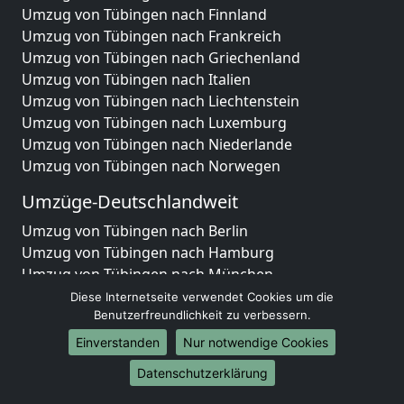
Umzug von Tübingen nach Finnland
Umzug von Tübingen nach Frankreich
Umzug von Tübingen nach Griechenland
Umzug von Tübingen nach Italien
Umzug von Tübingen nach Liechtenstein
Umzug von Tübingen nach Luxemburg
Umzug von Tübingen nach Niederlande
Umzug von Tübingen nach Norwegen
Umzüge-Deutschlandweit
Umzug von Tübingen nach Berlin
Umzug von Tübingen nach Hamburg
Umzug von Tübingen nach München
Umzug von Tübingen nach Köln
Diese Internetseite verwendet Cookies um die
Umzug von Tübingen nach Frankfurt am Main
Benutzerfreundlichkeit zu verbessern.
Umzug von Tübingen nach Stuttgart
Einverstanden
Nur notwendige Cookies
Umzug von Tübingen nach Düsseldorf
Datenschutzerklärung
Umzug von Tübingen nach Leipzig
Umzug von Tübingen nach Dortmund