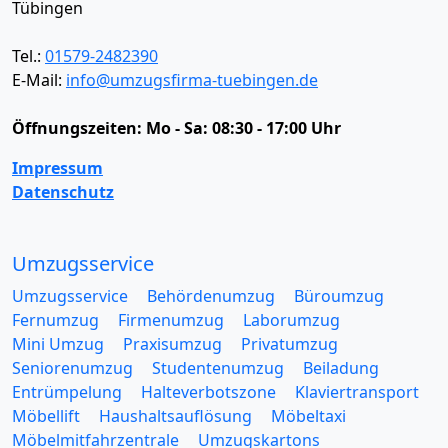
Tübingen
Tel.:
01579-2482390
E-Mail:
info@umzugsfirma-tuebingen.de
Öffnungszeiten:
Mo - Sa: 08:30 - 17:00 Uhr
Impressum
Datenschutz
Umzugsservice
Umzugsservice
Behördenumzug
Büroumzug
Fernumzug
Firmenumzug
Laborumzug
Mini Umzug
Praxisumzug
Privatumzug
Seniorenumzug
Studentenumzug
Beiladung
Entrümpelung
Halteverbotszone
Klaviertransport
Möbellift
Haushaltsauflösung
Möbeltaxi
Möbelmitfahrzentrale
Umzugskartons