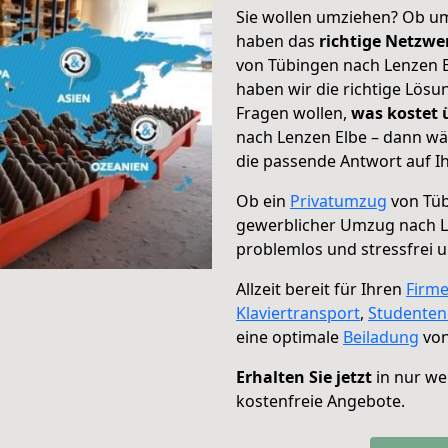
Sie wollen umziehen? Ob um
haben das
richtige Netzw
von Tübingen nach Lenzen E
haben wir die richtige Lösu
Fragen wollen,
was kostet
nach Lenzen Elbe – dann wä
die passende Antwort auf Ih
Ob ein
Privatumzug
von Tüb
gewerblicher Umzug nach L
problemlos und stressfrei 
Allzeit bereit für Ihren
Firm
Klaviertransport
,
Studente
eine optimale
Beiladung
von
Erhalten Sie jetzt
in nur we
kostenfreie Angebote.