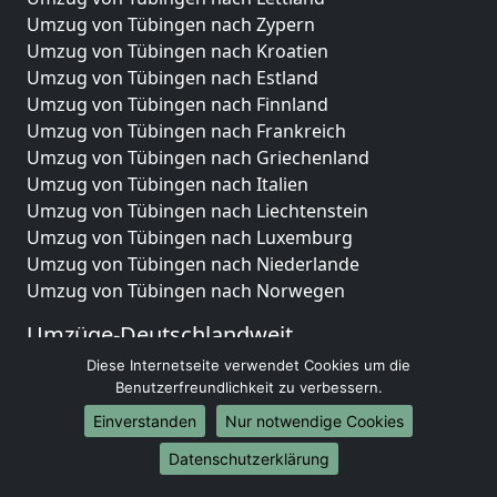
Umzug von Tübingen nach Zypern
Umzug von Tübingen nach Kroatien
Umzug von Tübingen nach Estland
Umzug von Tübingen nach Finnland
Umzug von Tübingen nach Frankreich
Umzug von Tübingen nach Griechenland
Umzug von Tübingen nach Italien
Umzug von Tübingen nach Liechtenstein
Umzug von Tübingen nach Luxemburg
Umzug von Tübingen nach Niederlande
Umzug von Tübingen nach Norwegen
Umzüge-Deutschlandweit
Diese Internetseite verwendet Cookies um die
Umzug von Tübingen nach Berlin
Benutzerfreundlichkeit zu verbessern.
Umzug von Tübingen nach Hamburg
Umzug von Tübingen nach München
Einverstanden
Nur notwendige Cookies
Umzug von Tübingen nach Köln
Datenschutzerklärung
Umzug von Tübingen nach Frankfurt am Main