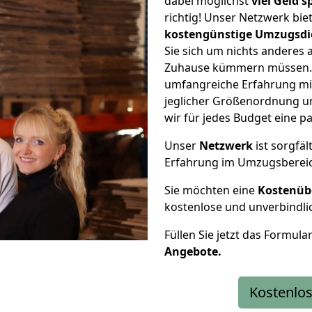
dabei möglichst
viel Geld 
richtig! Unser Netzwerk bi
kostengünstige Umzugsdi
Sie sich um nichts anderes 
Zuhause kümmern müssen. W
umfangreiche Erfahrung mi
jeglicher Größenordnung u
wir für jedes Budget eine 
Unser
Netzwerk
ist sorgfäl
Erfahrung im Umzugsberei
Sie möchten eine
Kostenüb
kostenlose und unverbindli
Füllen Sie jetzt das Formula
Angebote.
Kostenlos