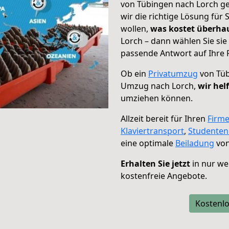
von Tübingen nach Lorch ge
wir die richtige Lösung für
wollen,
was kostet überh
Lorch – dann wählen Sie si
passende Antwort auf Ihre 
Ob ein
Privatumzug
von Tüb
Umzug nach Lorch,
wir hel
umziehen können.
Allzeit bereit für Ihren
Firm
Klaviertransport
,
Studente
eine optimale
Beiladung
von
Erhalten Sie jetzt
in nur we
kostenfreie Angebote.
Kostenlo