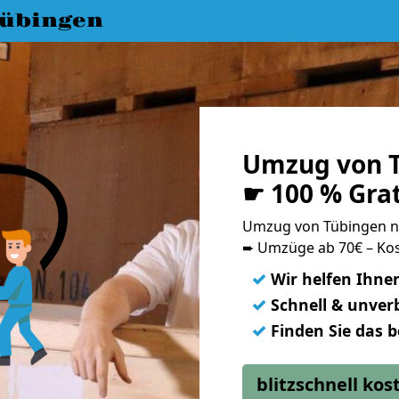
übingen
Umzug von T
☛ 100 % Gra
Umzug von Tübingen n
➨ Umzüge ab 70€ – Kos
✓
Wir helfen Ihne
✓
Schnell & unverb
✓
Finden Sie das 
blitzschnell ko