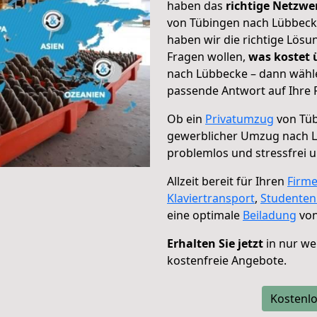
haben das
richtige Netzw
von Tübingen nach Lübbecke
haben wir die richtige Lösu
Fragen wollen,
was kostet
nach Lübbecke – dann wähle
passende Antwort auf Ihre 
Ob ein
Privatumzug
von Tüb
gewerblicher Umzug nach 
problemlos und stressfrei 
Allzeit bereit für Ihren
Firm
Klaviertransport
,
Studente
eine optimale
Beiladung
von
Erhalten Sie jetzt
in nur we
kostenfreie Angebote.
Kostenlo