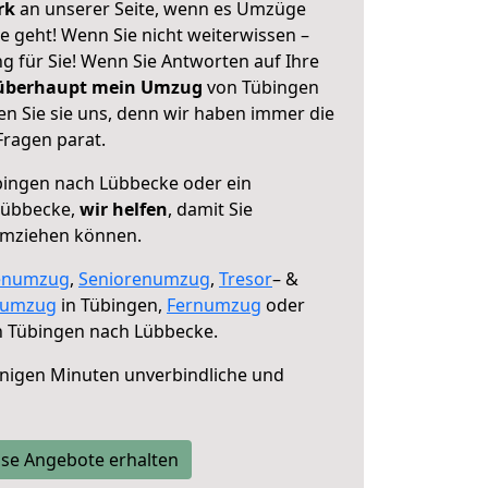
erk
an unserer Seite, wenn es Umzüge
 geht! Wenn Sie nicht weiterwissen –
ng für Sie! Wenn Sie Antworten auf Ihre
 überhaupt mein Umzug
von Tübingen
n Sie sie uns, denn wir haben immer die
Fragen parat.
ingen nach Lübbecke oder ein
Lübbecke,
wir helfen
, damit Sie
umziehen können.
enumzug
,
Seniorenumzug
,
Tresor
– &
numzug
in Tübingen,
Fernumzug
oder
 Tübingen nach Lübbecke.
nigen Minuten unverbindliche und
se Angebote erhalten