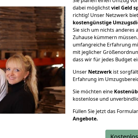
Sie planen einen Umzug vo
dabei möglichst
viel Geld 
richtig! Unser Netzwerk bi
kostengünstige Umzugsdi
Sie sich um nichts anderes 
Zuhause kümmern müssen. W
umfangreiche Erfahrung m
mit jeglicher Größenordnun
dass wir für jedes Budget 
Unser
Netzwerk
ist sorgfäl
Erfahrung im Umzugsberei
Sie möchten eine
Kostenüb
kostenlose und unverbindli
Füllen Sie jetzt das Formula
Angebote.
Kostenlos