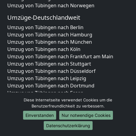
Umzug von Tübingen nach Norwegen
Umzüge-Deutschlandweit
Umzug von Tübingen nach Berlin
Umzug von Tübingen nach Hamburg
Umzug von Tübingen nach München
Umzug von Tübingen nach Köln
Umzug von Tübingen nach Frankfurt am Main
Umzug von Tübingen nach Stuttgart
Umzug von Tübingen nach Düsseldorf
Umzug von Tübingen nach Leipzig
Umzug von Tübingen nach Dortmund
Umzug von Tübingen nach Essen
Umzug von Tübingen nach Bremen
Diese Internetseite verwendet Cookies um die
Benutzerfreundlichkeit zu verbessern.
Umzug von Tübingen nach Dresden
Umzug von Tübingen nach Hannover
Einverstanden
Nur notwendige Cookies
Umzug von Tübingen nach Nürnberg
Datenschutzerklärung
Umzug von Tübingen nach Duisburg