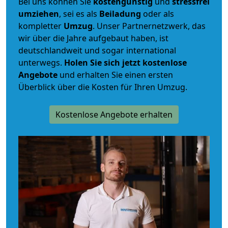
Bei uns können Sie
kostengünstig
und
stressfrei
umziehen
, sei es als
Beiladung
oder als
kompletter
Umzug
. Unser Partnernetzwerk, das
wir über die Jahre aufgebaut haben, ist
deutschlandweit und sogar international
unterwegs.
Holen Sie sich jetzt kostenlose
Angebote
und erhalten Sie einen ersten
Überblick über die Kosten für Ihren Umzug.
Kostenlose Angebote erhalten