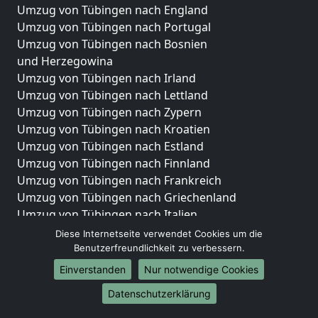
Umzug von Tübingen nach England
Umzug von Tübingen nach Portugal
Umzug von Tübingen nach Bosnien
und Herzegowina
Umzug von Tübingen nach Irland
Umzug von Tübingen nach Lettland
Umzug von Tübingen nach Zypern
Umzug von Tübingen nach Kroatien
Umzug von Tübingen nach Estland
Umzug von Tübingen nach Finnland
Umzug von Tübingen nach Frankreich
Umzug von Tübingen nach Griechenland
Umzug von Tübingen nach Italien
Umzug von Tübingen nach Liechtenstein
Diese Internetseite verwendet Cookies um die
Umzug von Tübingen nach Luxemburg
Benutzerfreundlichkeit zu verbessern.
Umzug von Tübingen nach Niederlande
Einverstanden
Nur notwendige Cookies
Umzug von Tübingen nach Norwegen
Datenschutzerklärung
Umzüge-Deutschlandweit