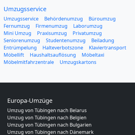
Umzugsservice
Umzugsservice
Behördenumzug
Büroumzug
Fernumzug
Firmenumzug
Laborumzug
Mini Umzug
Praxisumzug
Privatumzug
Seniorenumzug
Studentenumzug
Beiladung
Entrümpelung
Halteverbotszone
Klaviertransport
Möbellift
Haushaltsauflösung
Möbeltaxi
Möbelmitfahrzentrale
Umzugskartons
Europa-Umzüge
Umzug von Tübingen nach Belarus
Umzug von Tübingen nach Belgien
Umzug von Tübingen nach Bulgarien
Umzug von Tübingen nach Dänemark