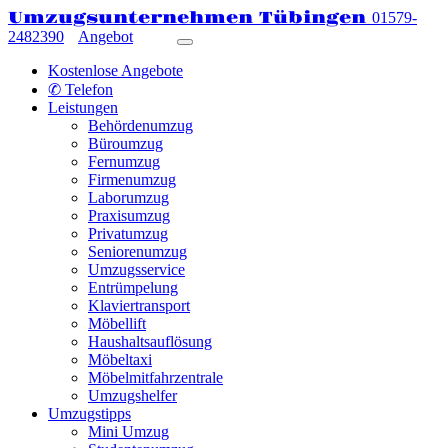
Umzugsunternehmen Tübingen
01579-
2482390
Angebot
Kostenlose Angebote
✆ Telefon
Leistungen
Behördenumzug
Büroumzug
Fernumzug
Firmenumzug
Laborumzug
Praxisumzug
Privatumzug
Seniorenumzug
Umzugsservice
Entrümpelung
Klaviertransport
Möbellift
Haushaltsauflösung
Möbeltaxi
Möbelmitfahrzentrale
Umzugshelfer
Umzugstipps
Mini Umzug