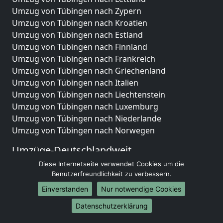
Umzug von Tübingen nach Zypern
Umzug von Tübingen nach Kroatien
Umzug von Tübingen nach Estland
Umzug von Tübingen nach Finnland
Umzug von Tübingen nach Frankreich
Umzug von Tübingen nach Griechenland
Umzug von Tübingen nach Italien
Umzug von Tübingen nach Liechtenstein
Umzug von Tübingen nach Luxemburg
Umzug von Tübingen nach Niederlande
Umzug von Tübingen nach Norwegen
Umzüge-Deutschlandweit
Diese Internetseite verwendet Cookies um die
Umzug von Tübingen nach Berlin
Benutzerfreundlichkeit zu verbessern.
Umzug von Tübingen nach Hamburg
Umzug von Tübingen nach München
Einverstanden
Nur notwendige Cookies
Umzug von Tübingen nach Köln
Datenschutzerklärung
Umzug von Tübingen nach Frankfurt am Main