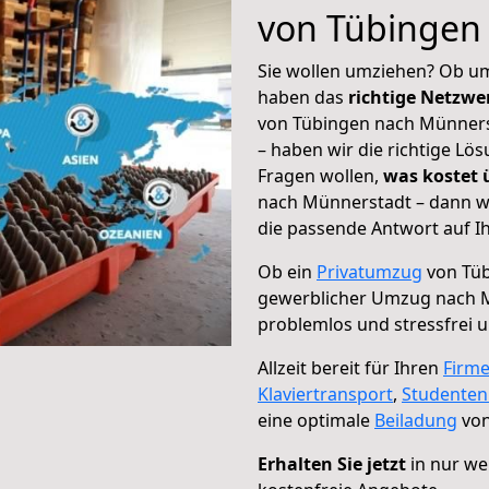
von Tübingen
Sie wollen umziehen? Ob um
haben das
richtige Netzw
von Tübingen nach Münnerst
– haben wir die richtige Lö
Fragen wollen,
was kostet
nach Münnerstadt – dann wä
die passende Antwort auf Ih
Ob ein
Privatumzug
von Tüb
gewerblicher Umzug nach 
problemlos und stressfrei 
Allzeit bereit für Ihren
Firm
Klaviertransport
,
Studente
eine optimale
Beiladung
von
Erhalten Sie jetzt
in nur we