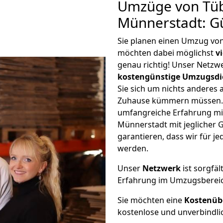
Umzüge von Tü
Münnerstadt: G
Sie planen einen Umzug vo
möchten dabei möglichst
v
genau richtig! Unser Netzw
kostengünstige Umzugsdi
Sie sich um nichts anderes 
Zuhause kümmern müssen. W
umfangreiche Erfahrung m
Münnerstadt mit jeglicher
garantieren, dass wir für j
werden.
Unser
Netzwerk
ist sorgfäl
Erfahrung im Umzugsberei
Sie möchten eine
Kostenüb
kostenlose und unverbindli