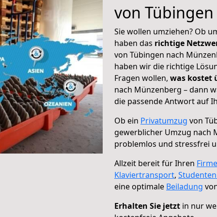
von Tübingen
Sie wollen umziehen? Ob um
haben das
richtige Netzw
von Tübingen nach Münzenbe
haben wir die richtige Lösu
Fragen wollen,
was kostet
nach Münzenberg – dann wä
die passende Antwort auf Ih
Ob ein
Privatumzug
von Tüb
gewerblicher Umzug nach
problemlos und stressfrei 
Allzeit bereit für Ihren
Firm
Klaviertransport
,
Studente
eine optimale
Beiladung
von
Erhalten Sie jetzt
in nur we