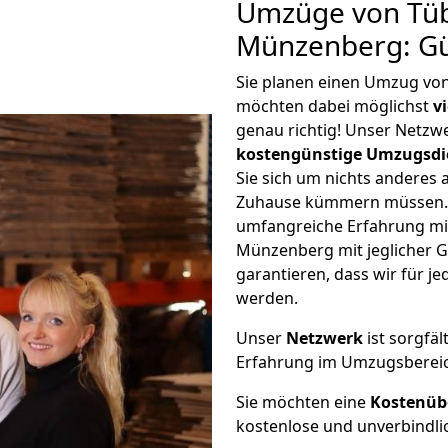
Umzüge von Tü
Münzenberg: Gü
Sie planen einen Umzug v
möchten dabei möglichst
v
genau richtig! Unser Netzw
kostengünstige Umzugsdi
Sie sich um nichts anderes 
Zuhause kümmern müssen. W
umfangreiche Erfahrung m
Münzenberg mit jeglicher 
garantieren, dass wir für j
werden.
Unser
Netzwerk
ist sorgfäl
Erfahrung im Umzugsberei
Sie möchten eine
Kostenüb
kostenlose und unverbindli