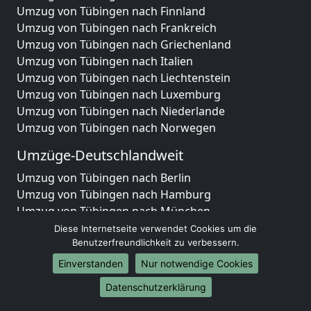
Umzug von Tübingen nach Finnland
Umzug von Tübingen nach Frankreich
Umzug von Tübingen nach Griechenland
Umzug von Tübingen nach Italien
Umzug von Tübingen nach Liechtenstein
Umzug von Tübingen nach Luxemburg
Umzug von Tübingen nach Niederlande
Umzug von Tübingen nach Norwegen
Umzüge-Deutschlandweit
Umzug von Tübingen nach Berlin
Umzug von Tübingen nach Hamburg
Umzug von Tübingen nach München
Umzug von Tübingen nach Köln
Diese Internetseite verwendet Cookies um die
Umzug von Tübingen nach Frankfurt am Main
Benutzerfreundlichkeit zu verbessern.
Umzug von Tübingen nach Stuttgart
Einverstanden
Nur notwendige Cookies
Umzug von Tübingen nach Düsseldorf
Datenschutzerklärung
Umzug von Tübingen nach Leipzig
Umzug von Tübingen nach Dortmund