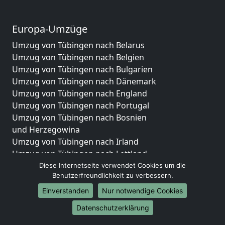
Europa-Umzüge
Umzug von Tübingen nach Belarus
Umzug von Tübingen nach Belgien
Umzug von Tübingen nach Bulgarien
Umzug von Tübingen nach Dänemark
Umzug von Tübingen nach England
Umzug von Tübingen nach Portugal
Umzug von Tübingen nach Bosnien
und Herzegowina
Umzug von Tübingen nach Irland
Umzug von Tübingen nach Lettland
Umzug von Tübingen nach Zypern
Diese Internetseite verwendet Cookies um die
Benutzerfreundlichkeit zu verbessern.
Umzug von Tübingen nach Kroatien
Umzug von Tübingen nach Estland
Einverstanden
Nur notwendige Cookies
Umzug von Tübingen nach Finnland
Datenschutzerklärung
Umzug von Tübingen nach Frankreich