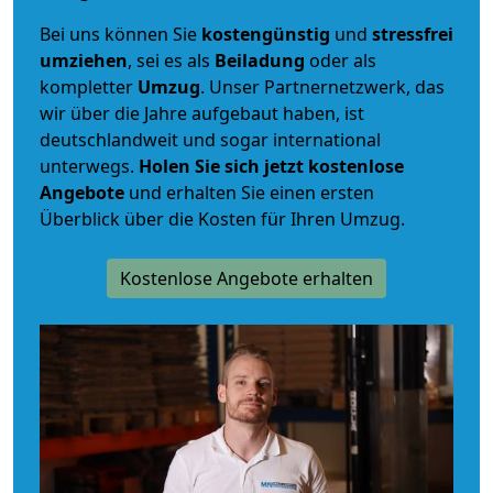
Bei uns können Sie
kostengünstig
und
stressfrei
umziehen
, sei es als
Beiladung
oder als
kompletter
Umzug
. Unser Partnernetzwerk, das
wir über die Jahre aufgebaut haben, ist
deutschlandweit und sogar international
unterwegs.
Holen Sie sich jetzt kostenlose
Angebote
und erhalten Sie einen ersten
Überblick über die Kosten für Ihren Umzug.
Kostenlose Angebote erhalten