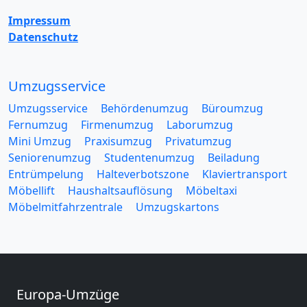
Impressum
Datenschutz
Umzugsservice
Umzugsservice
Behördenumzug
Büroumzug
Fernumzug
Firmenumzug
Laborumzug
Mini Umzug
Praxisumzug
Privatumzug
Seniorenumzug
Studentenumzug
Beiladung
Entrümpelung
Halteverbotszone
Klaviertransport
Möbellift
Haushaltsauflösung
Möbeltaxi
Möbelmitfahrzentrale
Umzugskartons
Europa-Umzüge