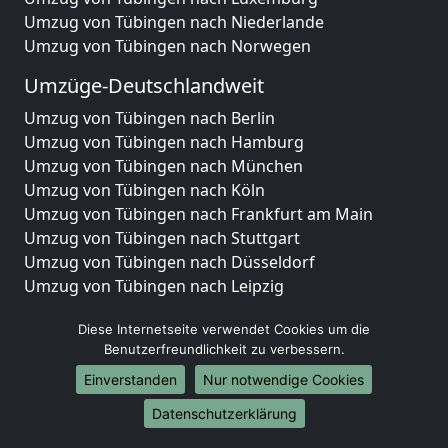
Umzug von Tübingen nach Niederlande
Umzug von Tübingen nach Norwegen
Umzüge-Deutschlandweit
Umzug von Tübingen nach Berlin
Umzug von Tübingen nach Hamburg
Umzug von Tübingen nach München
Umzug von Tübingen nach Köln
Umzug von Tübingen nach Frankfurt am Main
Umzug von Tübingen nach Stuttgart
Umzug von Tübingen nach Düsseldorf
Umzug von Tübingen nach Leipzig
Umzug von Tübingen nach Dortmund
Diese Internetseite verwendet Cookies um die
Umzug von Tübingen nach Essen
Benutzerfreundlichkeit zu verbessern.
Umzug von Tübingen nach Bremen
Umzug von Tübingen nach Dresden
Einverstanden
Nur notwendige Cookies
Umzug von Tübingen nach Hannover
Datenschutzerklärung
Umzug von Tübingen nach Nürnberg