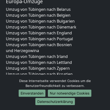
Europa-Umzüge
Umzug von Tübingen nach Belarus
Umzug von Tübingen nach Belgien
Umzug von Tübingen nach Bulgarien
Umzug von Tübingen nach Dänemark
Umzug von Tübingen nach England
Umzug von Tübingen nach Portugal
Umzug von Tübingen nach Bosnien
und Herzegowina
Umzug von Tübingen nach Irland
Umzug von Tübingen nach Lettland
Umzug von Tübingen nach Zypern
Umzug von Tübingen nach Kroatien
Umzug von Tübingen nach Estland
Diese Internetseite verwendet Cookies um die
Umzug von Tübingen nach Finnland
Benutzerfreundlichkeit zu verbessern.
Umzug von Tübingen nach Frankreich
Einverstanden
Nur notwendige Cookies
Umzug von Tübingen nach Griechenland
Datenschutzerklärung
Umzug von Tübingen nach Italien
Umzug von Tübingen nach Liechtenstein