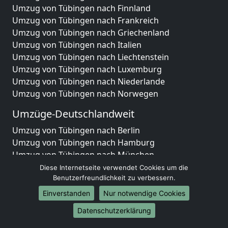
Umzug von Tübingen nach Finnland
Umzug von Tübingen nach Frankreich
Umzug von Tübingen nach Griechenland
Umzug von Tübingen nach Italien
Umzug von Tübingen nach Liechtenstein
Umzug von Tübingen nach Luxemburg
Umzug von Tübingen nach Niederlande
Umzug von Tübingen nach Norwegen
Umzüge-Deutschlandweit
Umzug von Tübingen nach Berlin
Umzug von Tübingen nach Hamburg
Umzug von Tübingen nach München
Umzug von Tübingen nach Köln
Diese Internetseite verwendet Cookies um die
Umzug von Tübingen nach Frankfurt am Main
Benutzerfreundlichkeit zu verbessern.
Umzug von Tübingen nach Stuttgart
Einverstanden
Nur notwendige Cookies
Umzug von Tübingen nach Düsseldorf
Datenschutzerklärung
Umzug von Tübingen nach Leipzig
Umzug von Tübingen nach Dortmund