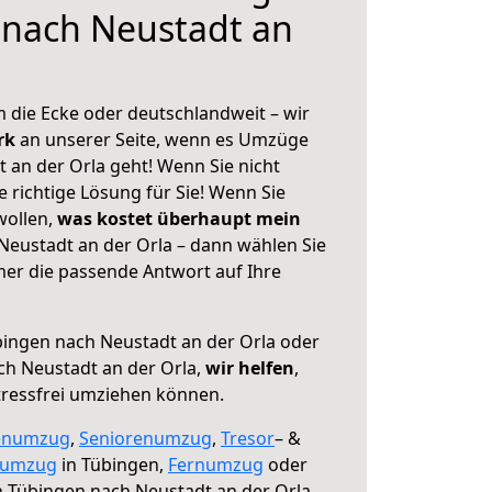
 nach Neustadt an
 die Ecke oder deutschlandweit – wir
erk
an unserer Seite, wenn es Umzüge
 an der Orla geht! Wenn Sie nicht
e richtige Lösung für Sie! Wenn Sie
wollen,
was kostet überhaupt mein
eustadt an der Orla – dann wählen Sie
mer die passende Antwort auf Ihre
ingen nach Neustadt an der Orla oder
h Neustadt an der Orla,
wir helfen
,
tressfrei umziehen können.
enumzug
,
Seniorenumzug
,
Tresor
– &
numzug
in Tübingen,
Fernumzug
oder
 Tübingen nach Neustadt an der Orla.