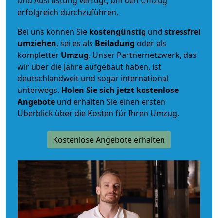
und Ausrüstung verfügt, um den Umzug
erfolgreich durchzuführen.
Bei uns können Sie
kostengünstig
und
stressfrei
umziehen
, sei es als
Beiladung
oder als
kompletter
Umzug
. Unser Partnernetzwerk, das
wir über die Jahre aufgebaut haben, ist
deutschlandweit und sogar international
unterwegs.
Holen Sie sich jetzt kostenlose
Angebote
und erhalten Sie einen ersten
Überblick über die Kosten für Ihren Umzug.
Kostenlose Angebote erhalten