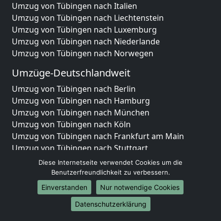
Umzug von Tübingen nach Italien
Umzug von Tübingen nach Liechtenstein
Umzug von Tübingen nach Luxemburg
Umzug von Tübingen nach Niederlande
Umzug von Tübingen nach Norwegen
Umzüge-Deutschlandweit
Umzug von Tübingen nach Berlin
Umzug von Tübingen nach Hamburg
Umzug von Tübingen nach München
Umzug von Tübingen nach Köln
Umzug von Tübingen nach Frankfurt am Main
Umzug von Tübingen nach Stuttgart
Umzug von Tübingen nach Düsseldorf
Diese Internetseite verwendet Cookies um die
Umzug von Tübingen nach Leipzig
Benutzerfreundlichkeit zu verbessern.
Umzug von Tübingen nach Dortmund
Einverstanden
Nur notwendige Cookies
Umzug von Tübingen nach Essen
Datenschutzerklärung
Umzug von Tübingen nach Bremen
Umzug von Tübingen nach Dresden