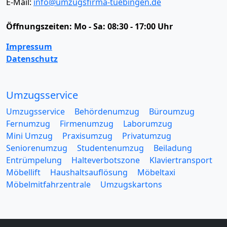
E-Mail:
info@umzugsfirma-tuebingen.de
Öffnungszeiten:
Mo - Sa: 08:30 - 17:00 Uhr
Impressum
Datenschutz
Umzugsservice
Umzugsservice
Behördenumzug
Büroumzug
Fernumzug
Firmenumzug
Laborumzug
Mini Umzug
Praxisumzug
Privatumzug
Seniorenumzug
Studentenumzug
Beiladung
Entrümpelung
Halteverbotszone
Klaviertransport
Möbellift
Haushaltsauflösung
Möbeltaxi
Möbelmitfahrzentrale
Umzugskartons