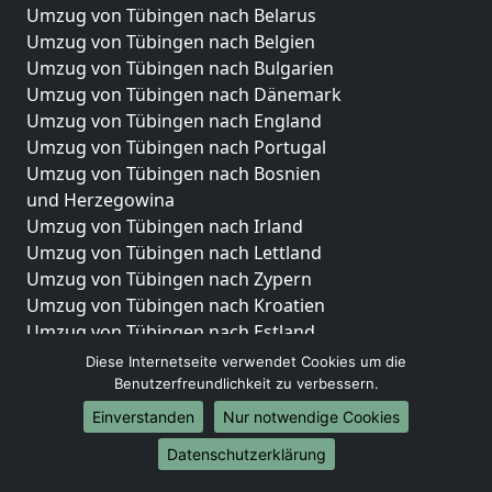
Umzug von Tübingen nach Belarus
Umzug von Tübingen nach Belgien
Umzug von Tübingen nach Bulgarien
Umzug von Tübingen nach Dänemark
Umzug von Tübingen nach England
Umzug von Tübingen nach Portugal
Umzug von Tübingen nach Bosnien
und Herzegowina
Umzug von Tübingen nach Irland
Umzug von Tübingen nach Lettland
Umzug von Tübingen nach Zypern
Umzug von Tübingen nach Kroatien
Umzug von Tübingen nach Estland
Umzug von Tübingen nach Finnland
Diese Internetseite verwendet Cookies um die
Umzug von Tübingen nach Frankreich
Benutzerfreundlichkeit zu verbessern.
Umzug von Tübingen nach Griechenland
Einverstanden
Nur notwendige Cookies
Umzug von Tübingen nach Italien
Datenschutzerklärung
Umzug von Tübingen nach Liechtenstein
Umzug von Tübingen nach Luxemburg