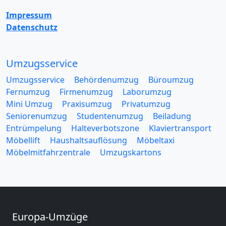
Impressum
Datenschutz
Umzugsservice
Umzugsservice
Behördenumzug
Büroumzug
Fernumzug
Firmenumzug
Laborumzug
Mini Umzug
Praxisumzug
Privatumzug
Seniorenumzug
Studentenumzug
Beiladung
Entrümpelung
Halteverbotszone
Klaviertransport
Möbellift
Haushaltsauflösung
Möbeltaxi
Möbelmitfahrzentrale
Umzugskartons
Europa-Umzüge