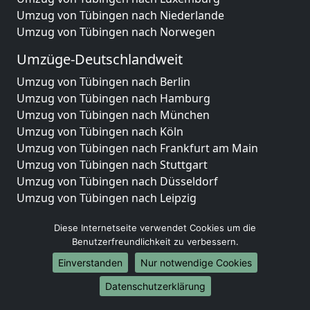
Umzug von Tübingen nach Niederlande
Umzug von Tübingen nach Norwegen
Umzüge-Deutschlandweit
Umzug von Tübingen nach Berlin
Umzug von Tübingen nach Hamburg
Umzug von Tübingen nach München
Umzug von Tübingen nach Köln
Umzug von Tübingen nach Frankfurt am Main
Umzug von Tübingen nach Stuttgart
Umzug von Tübingen nach Düsseldorf
Umzug von Tübingen nach Leipzig
Umzug von Tübingen nach Dortmund
Diese Internetseite verwendet Cookies um die
Umzug von Tübingen nach Essen
Benutzerfreundlichkeit zu verbessern.
Umzug von Tübingen nach Bremen
Umzug von Tübingen nach Dresden
Einverstanden
Nur notwendige Cookies
Umzug von Tübingen nach Hannover
Datenschutzerklärung
Umzug von Tübingen nach Nürnberg