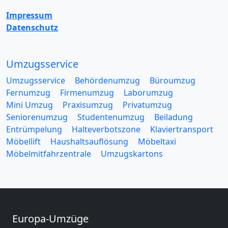
Impressum
Datenschutz
Umzugsservice
Umzugsservice
Behördenumzug
Büroumzug
Fernumzug
Firmenumzug
Laborumzug
Mini Umzug
Praxisumzug
Privatumzug
Seniorenumzug
Studentenumzug
Beiladung
Entrümpelung
Halteverbotszone
Klaviertransport
Möbellift
Haushaltsauflösung
Möbeltaxi
Möbelmitfahrzentrale
Umzugskartons
Europa-Umzüge