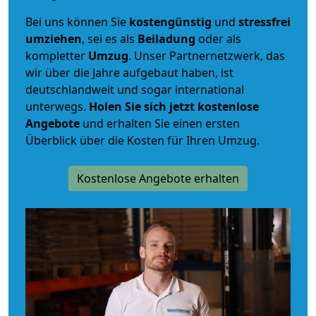
Bei uns können Sie
kostengünstig
und
stressfrei
umziehen
, sei es als
Beiladung
oder als
kompletter
Umzug
. Unser Partnernetzwerk, das
wir über die Jahre aufgebaut haben, ist
deutschlandweit und sogar international
unterwegs.
Holen Sie sich jetzt kostenlose
Angebote
und erhalten Sie einen ersten
Überblick über die Kosten für Ihren Umzug.
Kostenlose Angebote erhalten