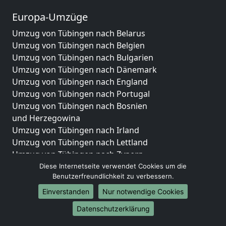
Europa-Umzüge
Umzug von Tübingen nach Belarus
Umzug von Tübingen nach Belgien
Umzug von Tübingen nach Bulgarien
Umzug von Tübingen nach Dänemark
Umzug von Tübingen nach England
Umzug von Tübingen nach Portugal
Umzug von Tübingen nach Bosnien
und Herzegowina
Umzug von Tübingen nach Irland
Umzug von Tübingen nach Lettland
Umzug von Tübingen nach Zypern
Umzug von Tübingen nach Kroatien
Diese Internetseite verwendet Cookies um die
Benutzerfreundlichkeit zu verbessern.
Umzug von Tübingen nach Estland
Umzug von Tübingen nach Finnland
Einverstanden
Nur notwendige Cookies
Umzug von Tübingen nach Frankreich
Datenschutzerklärung
Umzug von Tübingen nach Griechenland