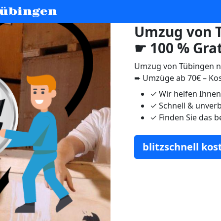
übingen
Umzug von 
☛ 100 % Gra
Umzug von Tübingen 
➨ Umzüge ab 70€ – Kos
✓
Wir helfen Ihne
✓
Schnell & unverb
✓
Finden Sie das b
blitzschnell ko