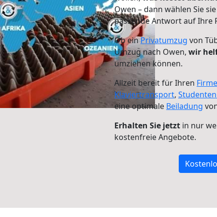
Owen – dann wählen Sie sie
passende Antwort auf Ihre 
Ob ein
Privatumzug
von Tüb
Umzug nach Owen,
wir hel
umziehen können.
Allzeit bereit für Ihren
Firm
Klaviertransport
,
Studente
eine optimale
Beiladung
von
Erhalten Sie jetzt
in nur we
kostenfreie Angebote.
Kostenlo