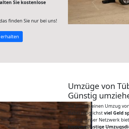
alten Sie kostenlose
 das finden Sie nur bei uns!
 erhalten
Umzüge von Tü
Günstig umzieh
Sie planen einen Umzug v
dabei möglichst
viel Geld 
richtig! Unser Netzwerk bi
kostengünstige Umzugsdi