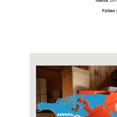
heute
, um
Füllen 