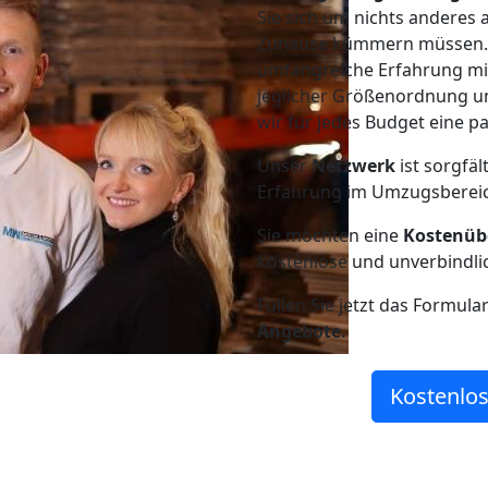
Sie sich um nichts anderes 
Zuhause kümmern müssen. W
umfangreiche Erfahrung m
jeglicher Größenordnung u
wir für jedes Budget eine 
Unser
Netzwerk
ist sorgfäl
Erfahrung im Umzugsberei
Sie möchten eine
Kostenüb
kostenlose und unverbindli
Füllen Sie jetzt das Formula
Angebote.
Kostenlos