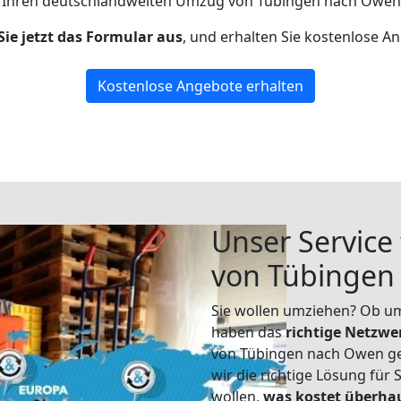
 Ihren deutschlandweiten Umzug von Tübingen nach Owen 
Sie jetzt das Formular aus
, und erhalten Sie kostenlose A
Kostenlose Angebote erhalten
Unser Service
von Tübingen
Sie wollen umziehen? Ob um
haben das
richtige Netzw
von Tübingen nach Owen geh
wir die richtige Lösung für
wollen,
was kostet überh