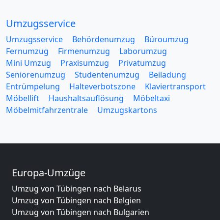
Umzugsservice
Umzugsservice
Behördenumzug
Büroumzug
Fernumzug
Firmenumzug
Laborumzug
Mini Umzug
Praxisumzug
Privatumzug
Seniorenumzug
Studentenumzug
Beiladung
Entrümpelung
Halteverbotszone
Klaviertransport
Möbellift
Haushaltsauflösung
Möbeltaxi
Möbelmitfahrzentrale
Umzugskartons
Europa-Umzüge
Umzug von Tübingen nach Belarus
Umzug von Tübingen nach Belgien
Umzug von Tübingen nach Bulgarien