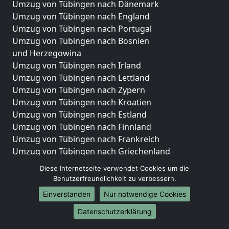
Umzug von Tübingen nach Dänemark
Umzug von Tübingen nach England
Umzug von Tübingen nach Portugal
Umzug von Tübingen nach Bosnien
und Herzegowina
Umzug von Tübingen nach Irland
Umzug von Tübingen nach Lettland
Umzug von Tübingen nach Zypern
Umzug von Tübingen nach Kroatien
Umzug von Tübingen nach Estland
Umzug von Tübingen nach Finnland
Umzug von Tübingen nach Frankreich
Umzug von Tübingen nach Griechenland
Umzug von Tübingen nach Italien
Diese Internetseite verwendet Cookies um die
Umzug von Tübingen nach Liechtenstein
Benutzerfreundlichkeit zu verbessern.
Umzug von Tübingen nach Luxemburg
Einverstanden
Nur notwendige Cookies
Umzug von Tübingen nach Niederlande
Umzug von Tübingen nach Norwegen
Datenschutzerklärung