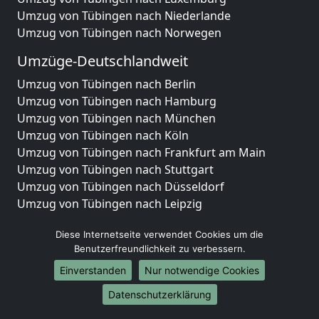
Umzug von Tübingen nach Niederlande
Umzug von Tübingen nach Norwegen
Umzüge-Deutschlandweit
Umzug von Tübingen nach Berlin
Umzug von Tübingen nach Hamburg
Umzug von Tübingen nach München
Umzug von Tübingen nach Köln
Umzug von Tübingen nach Frankfurt am Main
Umzug von Tübingen nach Stuttgart
Umzug von Tübingen nach Düsseldorf
Umzug von Tübingen nach Leipzig
Umzug von Tübingen nach Dortmund
Diese Internetseite verwendet Cookies um die
Umzug von Tübingen nach Essen
Benutzerfreundlichkeit zu verbessern.
Umzug von Tübingen nach Bremen
Umzug von Tübingen nach Dresden
Einverstanden
Nur notwendige Cookies
Umzug von Tübingen nach Hannover
Datenschutzerklärung
Umzug von Tübingen nach Nürnberg