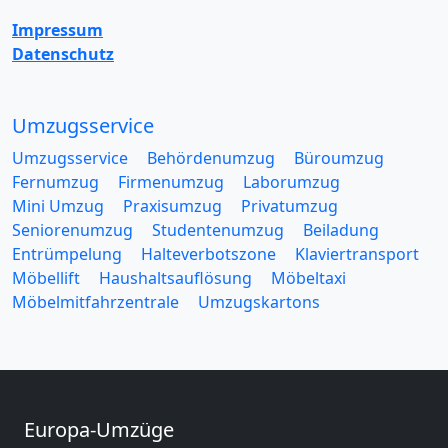
Impressum
Datenschutz
Umzugsservice
Umzugsservice
Behördenumzug
Büroumzug
Fernumzug
Firmenumzug
Laborumzug
Mini Umzug
Praxisumzug
Privatumzug
Seniorenumzug
Studentenumzug
Beiladung
Entrümpelung
Halteverbotszone
Klaviertransport
Möbellift
Haushaltsauflösung
Möbeltaxi
Möbelmitfahrzentrale
Umzugskartons
Europa-Umzüge