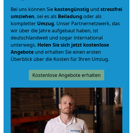
Bei uns können Sie
kostengünstig
und
stressfrei
umziehen
, sei es als
Beiladung
oder als
kompletter
Umzug
. Unser Partnernetzwerk, das
wir über die Jahre aufgebaut haben, ist
deutschlandweit und sogar international
unterwegs.
Holen Sie sich jetzt kostenlose
Angebote
und erhalten Sie einen ersten
Überblick über die Kosten für Ihren Umzug.
Kostenlose Angebote erhalten