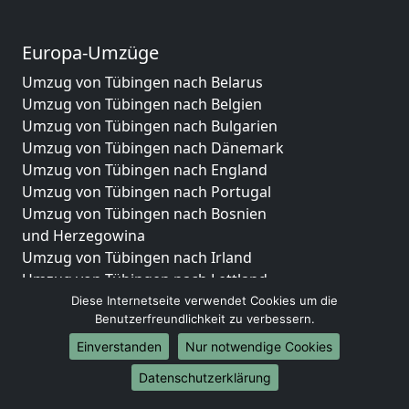
Europa-Umzüge
Umzug von Tübingen nach Belarus
Umzug von Tübingen nach Belgien
Umzug von Tübingen nach Bulgarien
Umzug von Tübingen nach Dänemark
Umzug von Tübingen nach England
Umzug von Tübingen nach Portugal
Umzug von Tübingen nach Bosnien
und Herzegowina
Umzug von Tübingen nach Irland
Umzug von Tübingen nach Lettland
Umzug von Tübingen nach Zypern
Diese Internetseite verwendet Cookies um die
Benutzerfreundlichkeit zu verbessern.
Umzug von Tübingen nach Kroatien
Umzug von Tübingen nach Estland
Einverstanden
Nur notwendige Cookies
Umzug von Tübingen nach Finnland
Datenschutzerklärung
Umzug von Tübingen nach Frankreich