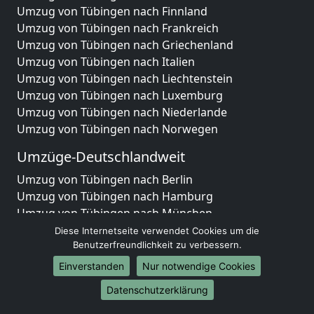
Umzug von Tübingen nach Finnland
Umzug von Tübingen nach Frankreich
Umzug von Tübingen nach Griechenland
Umzug von Tübingen nach Italien
Umzug von Tübingen nach Liechtenstein
Umzug von Tübingen nach Luxemburg
Umzug von Tübingen nach Niederlande
Umzug von Tübingen nach Norwegen
Umzüge-Deutschlandweit
Umzug von Tübingen nach Berlin
Umzug von Tübingen nach Hamburg
Umzug von Tübingen nach München
Umzug von Tübingen nach Köln
Diese Internetseite verwendet Cookies um die
Umzug von Tübingen nach Frankfurt am Main
Benutzerfreundlichkeit zu verbessern.
Umzug von Tübingen nach Stuttgart
Einverstanden
Nur notwendige Cookies
Umzug von Tübingen nach Düsseldorf
Datenschutzerklärung
Umzug von Tübingen nach Leipzig
Umzug von Tübingen nach Dortmund