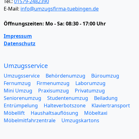
Tel.:
01579-2482390
E-Mail:
info@umzugsfirma-tuebingen.de
Öffnungszeiten:
Mo - Sa: 08:30 - 17:00 Uhr
Impressum
Datenschutz
Umzugsservice
Umzugsservice
Behördenumzug
Büroumzug
Fernumzug
Firmenumzug
Laborumzug
Mini Umzug
Praxisumzug
Privatumzug
Seniorenumzug
Studentenumzug
Beiladung
Entrümpelung
Halteverbotszone
Klaviertransport
Möbellift
Haushaltsauflösung
Möbeltaxi
Möbelmitfahrzentrale
Umzugskartons