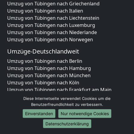
Umzug von Tübingen nach Griechenland
Umzug von Tübingen nach Italien
Umzug von Tübingen nach Liechtenstein
Umzug von Tübingen nach Luxemburg
Umzug von Tübingen nach Niederlande
Umzug von Tübingen nach Norwegen
Umzüge-Deutschlandweit
Umzug von Tübingen nach Berlin
Umzug von Tübingen nach Hamburg
Umzug von Tübingen nach München
Umzug von Tübingen nach Köln
Umzug von Tübingen nach Frankfurt am Main
Umzug von Tübingen nach Stuttgart
Diese Internetseite verwendet Cookies um die
Umzug von Tübingen nach Düsseldorf
Benutzerfreundlichkeit zu verbessern.
Umzug von Tübingen nach Leipzig
Einverstanden
Nur notwendige Cookies
Umzug von Tübingen nach Dortmund
Datenschutzerklärung
Umzug von Tübingen nach Essen
Umzug von Tübingen nach Bremen