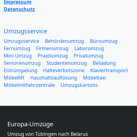
Impressum
Datenschutz
Umzugsservice
Umzugsservice
Behördenumzug
Büroumzug
Fernumzug
Firmenumzug
Laborumzug
Mini Umzug
Praxisumzug
Privatumzug
Seniorenumzug
Studentenumzug
Beiladung
Entrümpelung
Halteverbotszone
Klaviertransport
Möbellift
Haushaltsauflösung
Möbeltaxi
Möbelmitfahrzentrale
Umzugskartons
Europa-Umzüge
Umzug von Tübingen nach Belarus