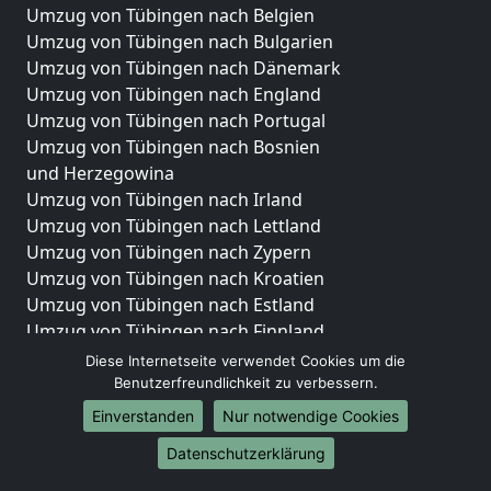
Umzug von Tübingen nach Belgien
Umzug von Tübingen nach Bulgarien
Umzug von Tübingen nach Dänemark
Umzug von Tübingen nach England
Umzug von Tübingen nach Portugal
Umzug von Tübingen nach Bosnien
und Herzegowina
Umzug von Tübingen nach Irland
Umzug von Tübingen nach Lettland
Umzug von Tübingen nach Zypern
Umzug von Tübingen nach Kroatien
Umzug von Tübingen nach Estland
Umzug von Tübingen nach Finnland
Umzug von Tübingen nach Frankreich
Diese Internetseite verwendet Cookies um die
Umzug von Tübingen nach Griechenland
Benutzerfreundlichkeit zu verbessern.
Umzug von Tübingen nach Italien
Einverstanden
Nur notwendige Cookies
Umzug von Tübingen nach Liechtenstein
Datenschutzerklärung
Umzug von Tübingen nach Luxemburg
Umzug von Tübingen nach Niederlande