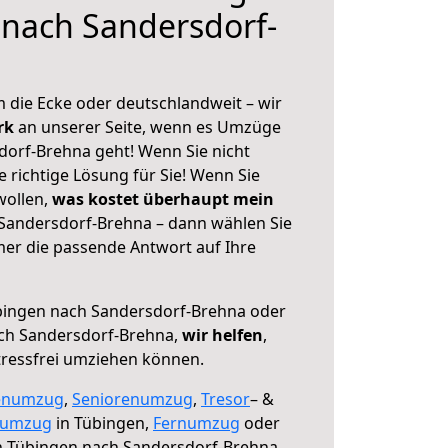
nach Sandersdorf-
 die Ecke oder deutschlandweit – wir
erk
an unserer Seite, wenn es Umzüge
orf-Brehna geht! Wenn Sie nicht
e richtige Lösung für Sie! Wenn Sie
wollen,
was kostet überhaupt mein
Sandersdorf-Brehna – dann wählen Sie
mer die passende Antwort auf Ihre
ingen nach Sandersdorf-Brehna oder
ch Sandersdorf-Brehna,
wir helfen
,
tressfrei umziehen können.
enumzug
,
Seniorenumzug
,
Tresor
– &
numzug
in Tübingen,
Fernumzug
oder
 Tübingen nach Sandersdorf-Brehna.