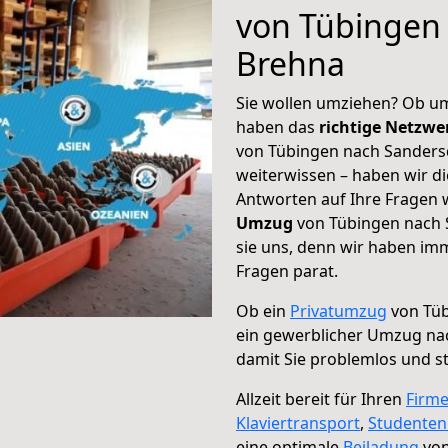
von Tübingen 
Brehna
Sie wollen umziehen? Ob um
haben das
richtige Netzw
von Tübingen nach Sandersd
weiterwissen – haben wir di
Antworten auf Ihre Fragen 
Umzug
von Tübingen nach 
sie uns, denn wir haben im
Fragen parat.
Ob ein
Privatumzug
von Tüb
ein gewerblicher Umzug na
damit Sie problemlos und s
Allzeit bereit für Ihren
Firm
Klaviertransport
,
Studente
eine optimale
Beiladung
von