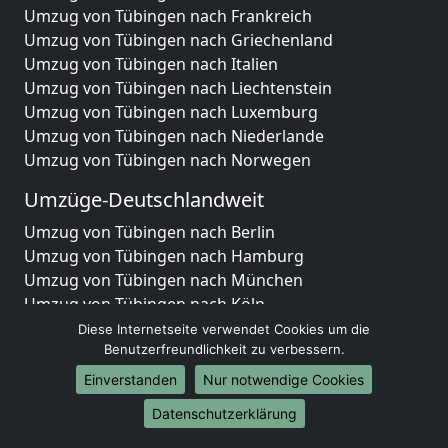
Umzug von Tübingen nach Frankreich
Umzug von Tübingen nach Griechenland
Umzug von Tübingen nach Italien
Umzug von Tübingen nach Liechtenstein
Umzug von Tübingen nach Luxemburg
Umzug von Tübingen nach Niederlande
Umzug von Tübingen nach Norwegen
Umzüge-Deutschlandweit
Umzug von Tübingen nach Berlin
Umzug von Tübingen nach Hamburg
Umzug von Tübingen nach München
Umzug von Tübingen nach Köln
Umzug von Tübingen nach Frankfurt am Main
Diese Internetseite verwendet Cookies um die
Umzug von Tübingen nach Stuttgart
Benutzerfreundlichkeit zu verbessern.
Umzug von Tübingen nach Düsseldorf
Einverstanden
Nur notwendige Cookies
Umzug von Tübingen nach Leipzig
Datenschutzerklärung
Umzug von Tübingen nach Dortmund
Umzug von Tübingen nach Essen