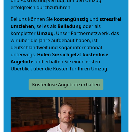
und Ausrüstung verfügt, um den Umzug
erfolgreich durchzuführen.
Bei uns können Sie
kostengünstig
und
stressfrei
umziehen
, sei es als
Beiladung
oder als
kompletter
Umzug
. Unser Partnernetzwerk, das
wir über die Jahre aufgebaut haben, ist
deutschlandweit und sogar international
unterwegs.
Holen Sie sich jetzt kostenlose
Angebote
und erhalten Sie einen ersten
Überblick über die Kosten für Ihren Umzug.
Kostenlose Angebote erhalten