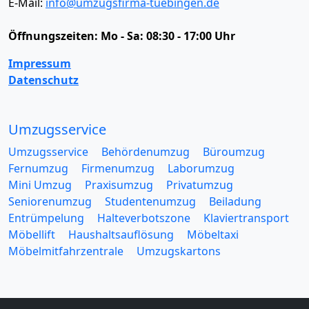
E-Mail:
info@umzugsfirma-tuebingen.de
Öffnungszeiten:
Mo - Sa: 08:30 - 17:00 Uhr
Impressum
Datenschutz
Umzugsservice
Umzugsservice
Behördenumzug
Büroumzug
Fernumzug
Firmenumzug
Laborumzug
Mini Umzug
Praxisumzug
Privatumzug
Seniorenumzug
Studentenumzug
Beiladung
Entrümpelung
Halteverbotszone
Klaviertransport
Möbellift
Haushaltsauflösung
Möbeltaxi
Möbelmitfahrzentrale
Umzugskartons