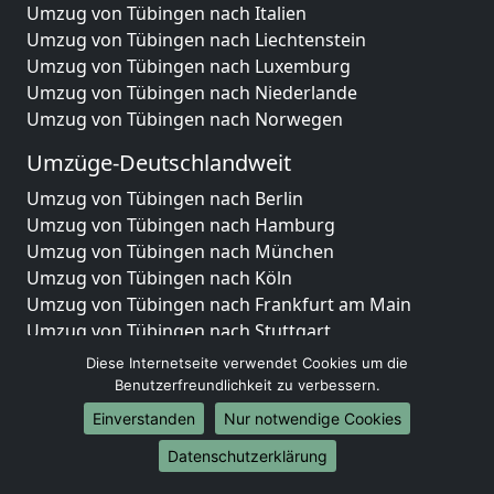
Umzug von Tübingen nach Italien
Umzug von Tübingen nach Liechtenstein
Umzug von Tübingen nach Luxemburg
Umzug von Tübingen nach Niederlande
Umzug von Tübingen nach Norwegen
Umzüge-Deutschlandweit
Umzug von Tübingen nach Berlin
Umzug von Tübingen nach Hamburg
Umzug von Tübingen nach München
Umzug von Tübingen nach Köln
Umzug von Tübingen nach Frankfurt am Main
Umzug von Tübingen nach Stuttgart
Umzug von Tübingen nach Düsseldorf
Diese Internetseite verwendet Cookies um die
Umzug von Tübingen nach Leipzig
Benutzerfreundlichkeit zu verbessern.
Umzug von Tübingen nach Dortmund
Einverstanden
Nur notwendige Cookies
Umzug von Tübingen nach Essen
Datenschutzerklärung
Umzug von Tübingen nach Bremen
Umzug von Tübingen nach Dresden