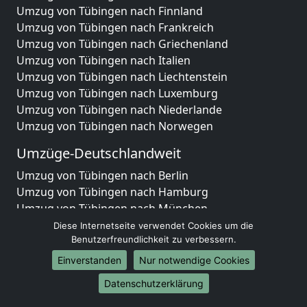
Umzug von Tübingen nach Finnland
Umzug von Tübingen nach Frankreich
Umzug von Tübingen nach Griechenland
Umzug von Tübingen nach Italien
Umzug von Tübingen nach Liechtenstein
Umzug von Tübingen nach Luxemburg
Umzug von Tübingen nach Niederlande
Umzug von Tübingen nach Norwegen
Umzüge-Deutschlandweit
Umzug von Tübingen nach Berlin
Umzug von Tübingen nach Hamburg
Umzug von Tübingen nach München
Umzug von Tübingen nach Köln
Diese Internetseite verwendet Cookies um die
Umzug von Tübingen nach Frankfurt am Main
Benutzerfreundlichkeit zu verbessern.
Umzug von Tübingen nach Stuttgart
Einverstanden
Nur notwendige Cookies
Umzug von Tübingen nach Düsseldorf
Datenschutzerklärung
Umzug von Tübingen nach Leipzig
Umzug von Tübingen nach Dortmund