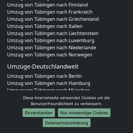
Umzug von Tübingen nach Finnland
Umzug von Tübingen nach Frankreich
Umzug von Tübingen nach Griechenland
Umzug von Tübingen nach Italien
Umzug von Tübingen nach Liechtenstein
Umzug von Tübingen nach Luxemburg
Umzug von Tübingen nach Niederlande
Umzug von Tübingen nach Norwegen
Umzüge-Deutschlandweit
Umzug von Tübingen nach Berlin
Umzug von Tübingen nach Hamburg
Umzug von Tübingen nach München
Umzug von Tübingen nach Köln
Diese Internetseite verwendet Cookies um die
Umzug von Tübingen nach Frankfurt am Main
Benutzerfreundlichkeit zu verbessern.
Umzug von Tübingen nach Stuttgart
Einverstanden
Nur notwendige Cookies
Umzug von Tübingen nach Düsseldorf
Datenschutzerklärung
Umzug von Tübingen nach Leipzig
Umzug von Tübingen nach Dortmund